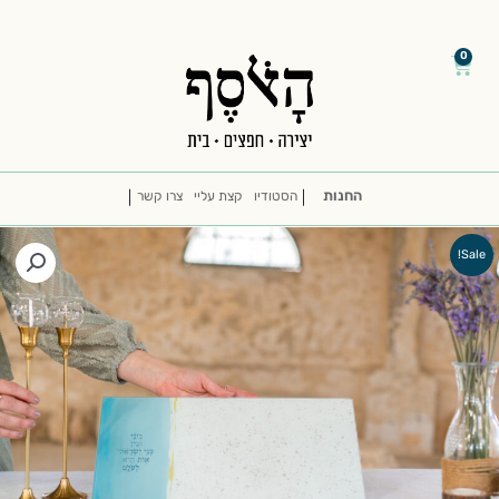
דילוג
/
/
לתוכן
0
עגלת
קניות
החנות
הסטודיו
קצת עליי
צרו קשר
Sale!