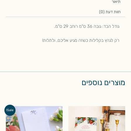
תיאור
חוות דעת (0)
גודל הבד: גובה 36 ס"מ רוחב 29 ס"מ.
רק לגהץ בקלילות כשזה מגיע אליכם, ולתלות!
מוצרים נוספים
המחיר
המחיר
Sale!
המקורי
הנוכחי
היה:
הוא:
₪20.00.
₪40.00.