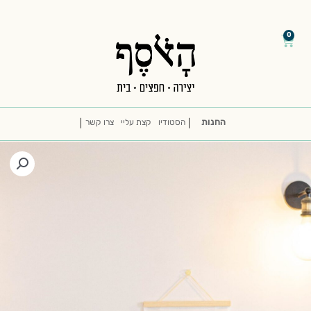
דילוג
/
/
לתוכן
0
עגלת
קניות
החנות
הסטודיו
קצת עליי
צרו קשר