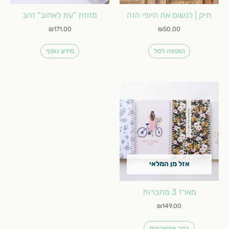
תיק | לנשום את היופי הזה
מזוזת "עת לאהוב" זהב
₪
171.00
₪
50.00
הוספה לסל
מידע נוסף
למוצר
זה
יש
מספר
סוגים.
ניתן
לבחור
אזל מן המלאי
את
האפשרויות
בעמוד
מארז 3 מחברות
המוצר
₪
149.00
בחר אפשרויות