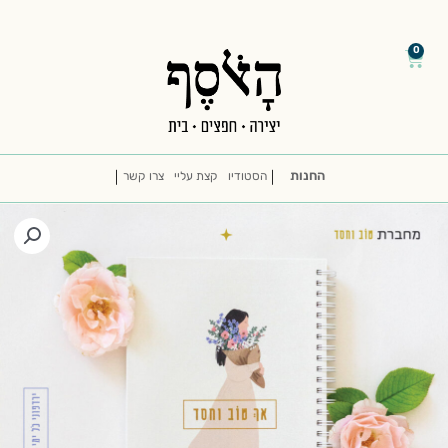
דילוג
/
/
לתוכן
0
עגלת
קניות
החנות
הסטודיו
קצת עליי
צרו קשר