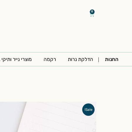
דילוג
/
/
לתוכן
0
עגלת
קניות
החנות
הדלקת נרות
רקמה
מוצרי נייר ותיקי 
Sale!