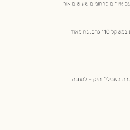
ם איורים פרחוניים שעושים אור
הפנקס מכיל 45 דפים עבים ואיכותיים במשקל 110 גרם. נח מאוד
ת בשבילי" ותיק – למתנה