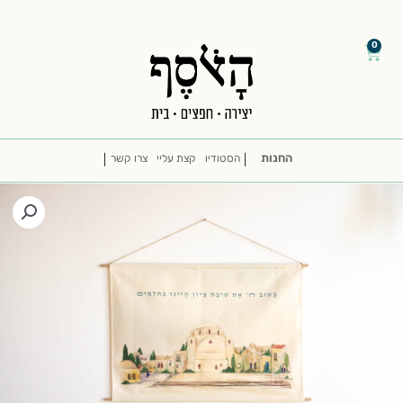
דילוג
/
/
לתוכן
0
עגלת
קניות
החנות
הסטודיו
קצת עליי
צרו קשר