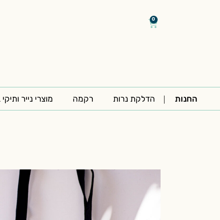
דילוג
/
/
לתוכן
0
עגלת
קניות
החנות
הדלקת נרות
רקמה
מוצרי נייר ותיקי 