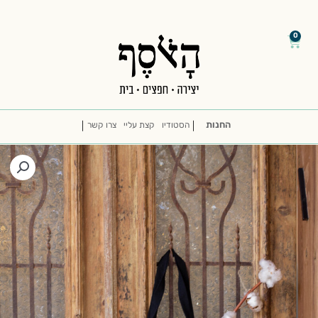
דילוג
/
/
לתוכן
0
עגלת
קניות
החנות
הסטודיו
קצת עליי
צרו קשר