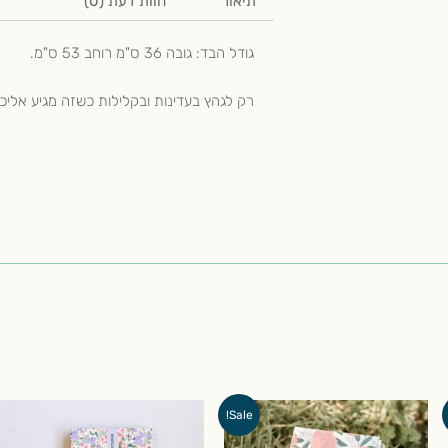
תיאור
חוות דעת (0)
גודל הבד: גובה 36 ס"מ רוחב 53 ס"מ.
רק לגהץ בעדינות ובקלילות כשזה מגיע אליכ
המחיר
המחיר
Sale!
המקורי
הנוכחי
היה:
הוא: