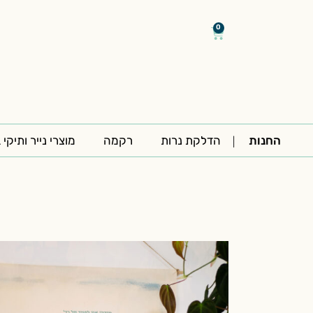
דילוג
/
/
לתוכן
0
עגלת
קניות
החנות
הדלקת נרות
רקמה
מוצרי נייר ותיקי 